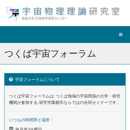
筑波大学 計算科学研究センター
ナ
ビ
ゲ
つくば宇宙フォーラム
ー
シ
ョ
ン
切
宇宙フォーラムについて
替
つくば宇宙フォーラムは, つくば地域の宇宙関係の大学・研究
機関が参加する, 研究学園都市ならではの合同セミナーです。
いつもの時間帯と場所：
毎月第3火曜日