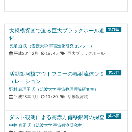
大規模探査で迫る巨大ブラックホール進
第78
回
化
長尾 透 氏（愛媛大学 宇宙進化研究センター）
平成28年 2月
16 : 45
巨大ブラックホール
活動銀河核アウトフローの輻射流体シミ
第77
回
ュレーション
野村 真理子 氏（筑波大学 宇宙物理理論研究室）
平成28年 1月
13 : 30
活動銀河核
ダスト観測による高赤方偏移銀河の探査
第76
回
中井 直正 氏（筑波大学 宇宙観測研究室）