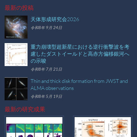
最新の投稿
天体形成研究会2026
令和8年 9月 24日
重力崩壊型超新星における逆行衝撃波を考
慮したダストイールドと高赤方偏移銀河へ
の示唆
令和8年 7月 21日
Thin and thick disk formation from JWST and
ALMA observations
令和8年 5月 19日
最新の研究成果