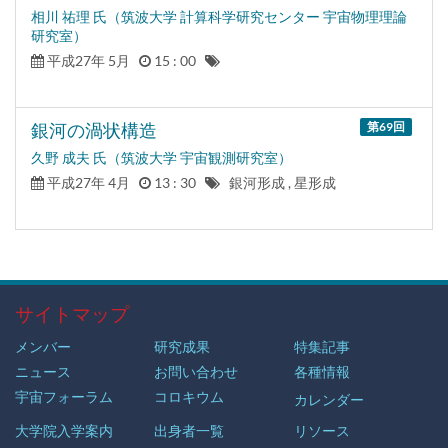
相川 祐理 氏（筑波大学 計算科学研究センター 宇宙物理理論
研究室）
平成27年 5月
15 : 00
銀河の渦状構造
第69
回
久野 成夫 氏（筑波大学 宇宙観測研究室）
平成27年 4月
13 : 30
銀河形成 , 星形成
サイトマップ
メンバー
研究成果
特集記事
ニュース
お問い合わせ
各種情報
宇宙フォーラム
コロキウム
カレンダー
大学院入学案内
出身者一覧
リソース