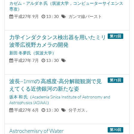
カゼム・アルダネ 氏（筑波大学，コンピューターサイエンス
専攻）
平成27年 9月
13 : 30
ガンマ線バースト
力学インダクタンス検出器を用いたミリ
第72
回
波帯広視野カメラの開発
新田 冬夢氏（筑波大学）
平成27年 7月
13 : 30
波長~1mmの 高感度-高分解能観測で見
第71
回
えてくる近傍銀河の新たな姿
坂本 和 氏（Academia Sinica Institute of Astronomy and
Astrophysics (ASIAA)）
平成27年 6月
13 : 30
分子ガス ,
Astrochemisry of Water
第70
回