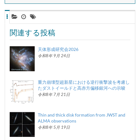
関連する投稿
天体形成研究会2026
令和8年 9月 24日
重力崩壊型超新星における逆行衝撃波を考慮し
たダストイールドと高赤方偏移銀河への示唆
令和8年 7月 21日
Thin and thick disk formation from JWST and
ALMA observations
令和8年 5月 19日