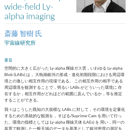
wide-field Ly-
alpha imaging
斎藤 智樹 氏
宇宙線研究所
要旨
空間的に大きく広がった Ly-alpha 輝線ガス雲，いわゆる Ly-alpha
Blob (LABs) は， 大執拗銀河の形成・進化初期段階における周辺環
境との激しい相互作用の現場である。 この相互作用の相手である
周辺環境を観測することで，明るい LABs がどういった環境に 存
在するか，相互作用がどれほどの範囲に及んでいるか，等を推定
することができる。
我々はこうした既知の大規模な LABs に対して，その環境を定量化
するための系統的な観測を， すばる/Suprime-Cam を用いて行っ
た。環境の指標としては Ly-alpha 輝線天体 (LAEs) を 用い，同一の
装置で観測した一般天域のデータを基準として銀河密度の測定を