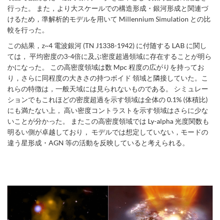
行った。 また，より大スケールでの構造形成・銀河形成と関連づ
けるため，準解析的モデルを用いて Millennium Simulation との比
較を行った。
この結果，z~4 電波銀河 (TN J1338-1942) に付随する LAB に関し
ては， 平均密度の3-4倍に及ぶ密度超過領域に存在することが明ら
かになった。 この高密度領域は数 Mpc 程度の広がりを持ってお
り，さらに同程度の大きさの持つボイド 領域と隣接していた。こ
れらの特徴は，一般天域には見られないものである。 シミュレー
ションでもこれほどの密度超過を示す領域は全体の 0.1% (体積比)
にも満たない上， 高い密度コントラストを示す領域はさらに少な
いことが分かった。 またこの高密度領域では Ly-alpha 光度関数も
明るい側が卓越しており， モデルでは想定していない，モードの
違う星形成・AGN 等の活動を反映していると考えられる。