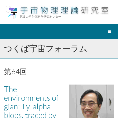
筑波大学 計算科学研究センター
ナ
ビ
ゲ
つくば宇宙フォーラム
ー
シ
ョ
ン
第64
回
切
替
The
environments of
giant Ly-alpha
blobs, traced by