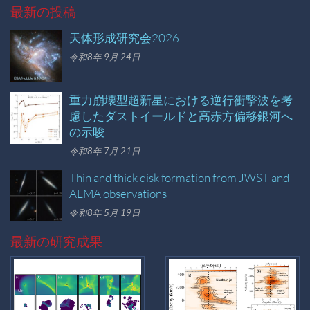
最新の投稿
天体形成研究会2026
令和8年 9月 24日
重力崩壊型超新星における逆行衝撃波を考
慮したダストイールドと高赤方偏移銀河へ
の示唆
令和8年 7月 21日
Thin and thick disk formation from JWST and
ALMA observations
令和8年 5月 19日
最新の研究成果