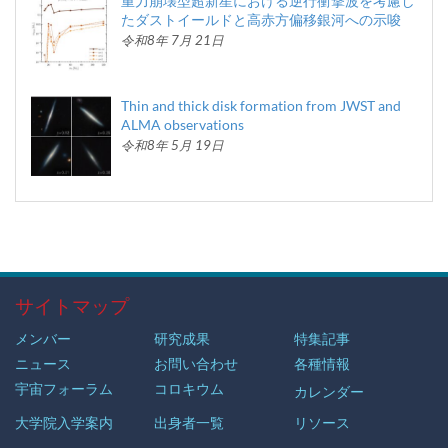
重力崩壊型超新星における逆行衝撃波を考慮し
たダストイールドと高赤方偏移銀河への示唆
令和8年 7月 21日
Thin and thick disk formation from JWST and
ALMA observations
令和8年 5月 19日
サイトマップ
メンバー
研究成果
特集記事
ニュース
お問い合わせ
各種情報
宇宙フォーラム
コロキウム
カレンダー
大学院入学案内
出身者一覧
リソース