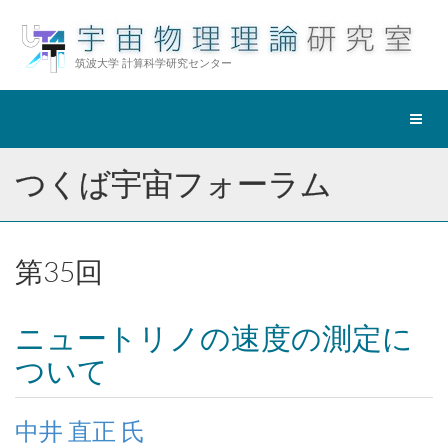
筑波大学 計算科学研究センター
ナ
ビ
ゲ
つくば宇宙フォーラム
ー
シ
ョ
ン
第35
回
切
替
ニュートリノの速度の測定に
ついて
中井 直正 氏