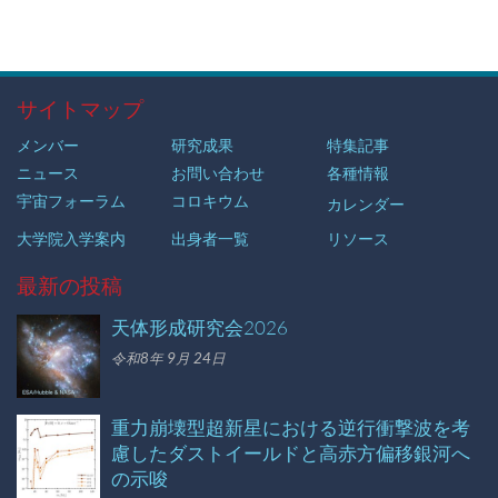
サイトマップ
メンバー
研究成果
特集記事
ニュース
お問い合わせ
各種情報
宇宙フォーラム
コロキウム
カレンダー
大学院入学案内
出身者一覧
リソース
最新の投稿
天体形成研究会2026
令和8年 9月 24日
重力崩壊型超新星における逆行衝撃波を考
慮したダストイールドと高赤方偏移銀河へ
の示唆