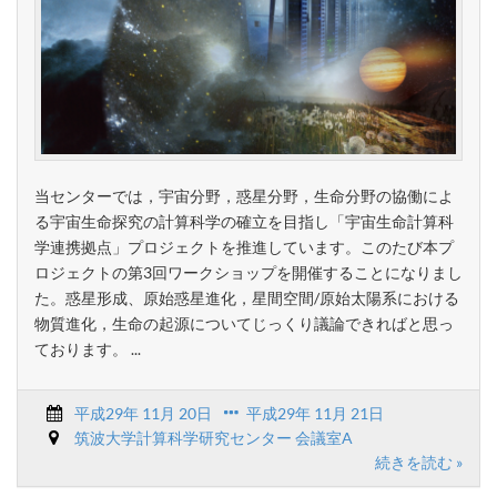
当センターでは，宇宙分野，惑星分野，生命分野の協働によ
る宇宙生命探究の計算科学の確立を目指し「宇宙生命計算科
学連携拠点」プロジェクトを推進しています。このたび本プ
ロジェクトの第3回ワークショップを開催することになりまし
た。惑星形成、原始惑星進化，星間空間/原始太陽系における
物質進化，生命の起源についてじっくり議論できればと思っ
ております。 ...
平成29年 11月 20日
平成29年 11月 21日
筑波大学計算科学研究センター 会議室A
続きを読む »