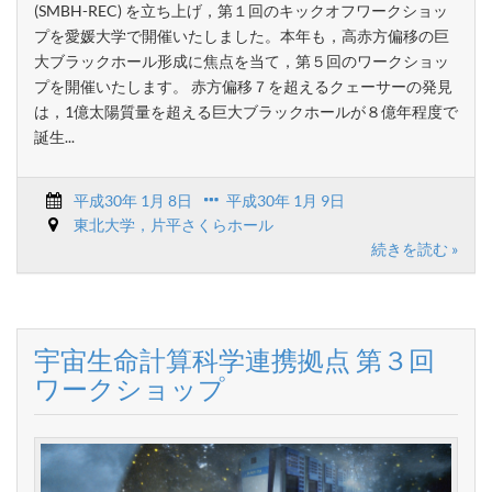
(SMBH-REC) を立ち上げ，第１回のキックオフワークショッ
プを愛媛大学で開催いたしました。本年も，高赤方偏移の巨
大ブラックホール形成に焦点を当て，第５回のワークショッ
プを開催いたします。 赤方偏移７を超えるクェーサーの発見
は，1億太陽質量を超える巨大ブラックホールが８億年程度で
誕生...
平成30年 1月 8日
平成30年 1月 9日
東北大学，片平さくらホール
続きを読む »
宇宙生命計算科学連携拠点 第３回
ワークショップ