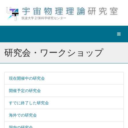
筑波大学 計算科学研究センター
ナ
ビ
ゲ
研究会・ワークショップ
ー
シ
ョ
ン
切
現在開催中の研究会
替
開催予定の研究会
すでに終了した研究会
海外での研究会
国内の研究会