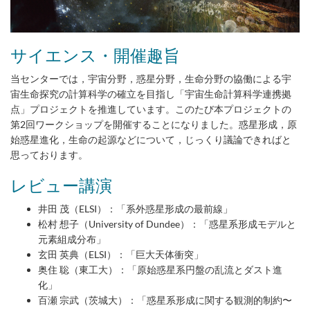
サイエンス・開催趣旨
当センターでは，宇宙分野，惑星分野，生命分野の協働による宇
宙生命探究の計算科学の確立を目指し「宇宙生命計算科学連携拠
点」プロジェクトを推進しています。このたび本プロジェクトの
第2回ワークショップを開催することになりました。惑星形成，原
始惑星進化，生命の起源などについて，じっくり議論できればと
思っております。
レビュー講演
井田 茂（ELSI）：「系外惑星形成の最前線」
松村 想子（University of Dundee）：「惑星系形成モデルと
元素組成分布」
玄田 英典（ELSI）：「巨大天体衝突」
奥住 聡（東工大）：「原始惑星系円盤の乱流とダスト進
化」
百瀬 宗武（茨城大）：「惑星系形成に関する観測的制約〜