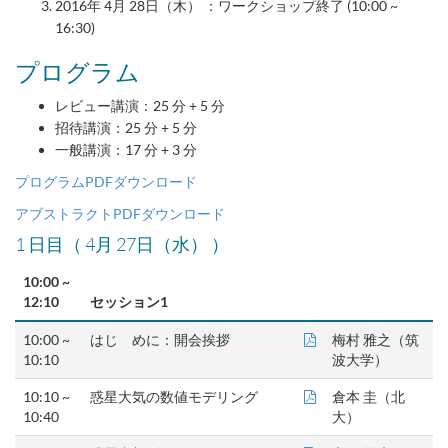
2016年 4月 28日（木） ：ワークショップ終了 (10:00 ~
16:30)
プログラム
レビュー講演：25 分 + 5 分
招待講演：25 分 + 5 分
一般講演：17 分 + 3 分
プログラムPDFダウンロード
アブストラクトPDFダウンロード
1 日目（
4月 27日（水） ）
10:00 ~
12:10
セッション1
10:00 ~
はじ゙めに：開会挨拶
梅村 雅之（筑
10:10
波大学）
10:10 ~
惑星大気の数値モデリング
倉本 圭（北
10:40
大）