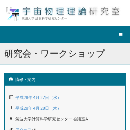
筑波大学 計算科学研究センター
ナ
ビ
ゲ
研究会・ワークショップ
ー
シ
ョ
ン
切
情報・案内
替
平成28年 4月 27日（水）
平成28年 4月 28日（木）
筑波大学計算科学研究センター 会議室A
アクセス