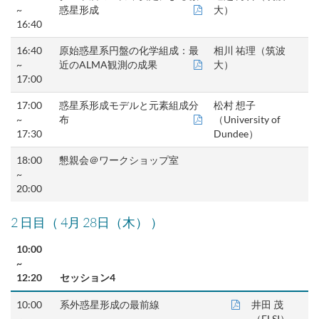
~
惑星形成
大）
16:40
16:40
原始惑星系円盤の化学組成：最
相川 祐理（筑波
~
近のALMA観測の成果
大）
17:00
17:00
惑星系形成モデルと元素組成分
松村 想子
~
布
（University of
17:30
Dundee）
18:00
懇親会＠ワークショップ室
~
20:00
2 日目（
4月 28日（木） ）
10:00
~
12:20
セッション4
10:00
系外惑星形成の最前線
井田 茂
~
（ELSI）