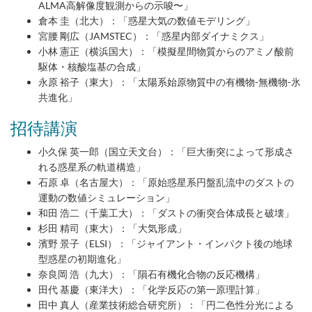
ALMA高解像度観測からの示唆〜」
倉本 圭（北大）：「惑星大気の数値モデリング」
宮腰 剛広（JAMSTEC）：「惑星内部ダイナミクス」
小林 憲正（横浜国大）：「模擬星間物質からのアミノ酸前
駆体・核酸塩基の合成」
永原 裕子（東大）：「太陽系始原物質中の有機物-無機物-氷
共進化」
招待講演
小久保 英一郎（国立天文台）：「巨大衝突によって形成さ
れる惑星系の軌道構造」
石原 卓（名古屋大）：「原始惑星系円盤乱流中のダストの
運動の数値シミュレーション」
和田 浩二（千葉工大）：「ダストの衝突合体成長と破壊」
杉田 精司（東大）：「大気形成」
濱野 景子（ELSI）：「ジャイアント・インパクト後の地球
型惑星の初期進化」
奈良岡 浩（九大）：「隕石有機化合物の反応機構」
田代 基慶（東洋大）：「化学反応の第一原理計算」
田中 真人（産業技術総合研究所）：「円二色性分光による