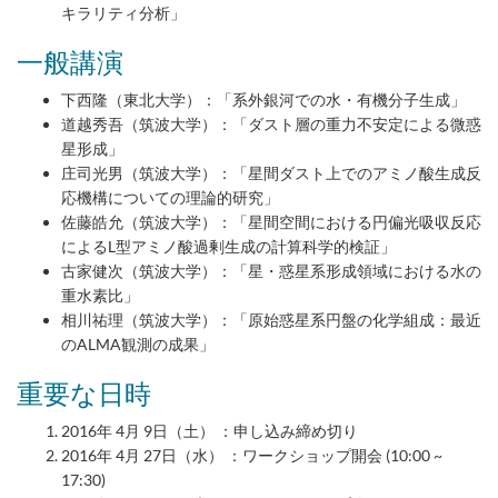
キラリティ分析」
一般講演
下西隆（東北大学）：「系外銀河での水・有機分子生成」
道越秀吾（筑波大学）：「ダスト層の重力不安定による微惑
星形成」
庄司光男（筑波大学）：「星間ダスト上でのアミノ酸生成反
応機構についての理論的研究」
佐藤皓允（筑波大学）：「星間空間における円偏光吸収反応
によるL型アミノ酸過剰生成の計算科学的検証」
古家健次（筑波大学）：「星・惑星系形成領域における水の
重水素比」
相川祐理（筑波大学）：「原始惑星系円盤の化学組成：最近
のALMA観測の成果」
重要な日時
2016年 4月 9日（土） ：申し込み締め切り
2016年 4月 27日（水） ：ワークショップ開会 (10:00 ~
17:30)