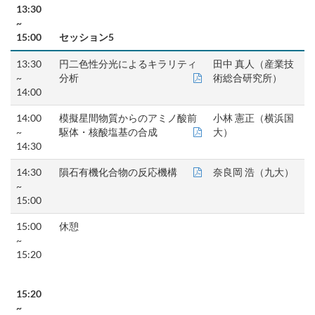
13:30
~
15:00
セッション5
13:30
円二色性分光によるキラリティ
田中 真人（産業技
~
分析
術総合研究所）
14:00
14:00
模擬星間物質からのアミノ酸前
小林 憲正（横浜国
~
駆体・核酸塩基の合成
大）
14:30
14:30
隕石有機化合物の反応機構
奈良岡 浩（九大）
~
15:00
15:00
休憩
~
15:20
15:20
~