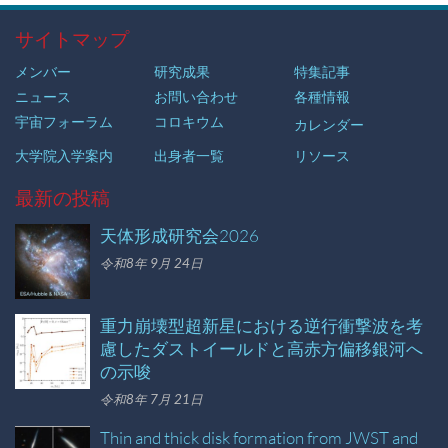
サイトマップ
メンバー
研究成果
特集記事
ニュース
お問い合わせ
各種情報
宇宙フォーラム
コロキウム
カレンダー
大学院入学案内
出身者一覧
リソース
最新の投稿
天体形成研究会2026
令和8年 9月 24日
重力崩壊型超新星における逆行衝撃波を考
慮したダストイールドと高赤方偏移銀河へ
の示唆
令和8年 7月 21日
Thin and thick disk formation from JWST and