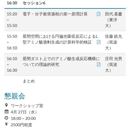
16:30
セッション6
15:20
電子・分子衝突過程の第一原理計算
田代 基慶
~
（東洋
15:50
大）
15:50
星間空間における円偏光吸収反応によるL
佐藤 皓允
~
型アミノ酸過剰生成の計算科学的検証
（筑波
16:10
大）
16:10
星間ダスト上でのアミノ酸生成反応機構に
庄司 光男
~
ついての理論的研究
（筑波
16:30
大）
まとめ
懇親会
ワークショップ室
4月 27日（水）
18:00 ~ 20:00
2500円程度