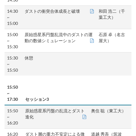
14:30
ダストの衝突合体成長と破壊
和田 浩二（千
~
葉工大）
15:00
15:00
原始惑星系円盤乱流中のダストの運
石原 卓（名古
~
動の数値シミュレーション
屋大）
15:30
15:30
休憩
~
15:50
15:50
~
17:30
セッション3
15:50
原始惑星系円盤の乱流とダスト
奥住 聡（東工大）
~
進化
16:20
16:20
ダスト層の重力不安定による微
道越 秀吾（筑波