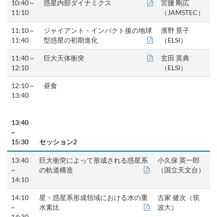
10:40 ~
惑星内部ダイナミクス
宮腰 剛広
11:10
（JAMSTEC）
11:10 ~
ジャイアント・インパクト後の地球
濱野 景子
11:40
型惑星の初期進化
（ELSI）
11:40 ~
巨大天体衝突
玄田 英典
12:10
（ELSI）
12:10 ~
昼食
13:40
13:40
~
15:30
セッション2
13:40
巨大衝突によって形成される惑星系
小久保 英一郎
~
の軌道構造
（国立天文台）
14:10
14:10
星・惑星系形成領域における水の重
古家 健次（筑
~
水素比
波大）
14:30