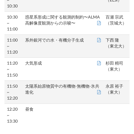
10:30
10:30
惑星系形成に関する観測的制約〜ALMA
百瀬 宗武
~
高解像度観測からの示唆〜
（茨城大）
11:00
11:00
系外銀河での水・有機分子生成
下西 隆
~
（東北大）
11:20
11:20
大気形成
杉田 精司
~
（東大）
11:50
11:50
太陽系始原物質中の有機物-無機物-氷共
永原 裕子
~
進化
（東大）
12:20
12:20
昼食
~
13:30