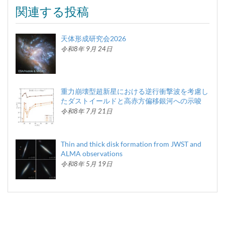
関連する投稿
天体形成研究会2026
令和8年 9月 24日
重力崩壊型超新星における逆行衝撃波を考慮し
たダストイールドと高赤方偏移銀河への示唆
令和8年 7月 21日
Thin and thick disk formation from JWST and
ALMA observations
令和8年 5月 19日