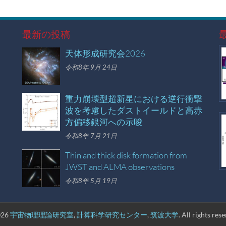
最新の投稿
天体形成研究会2026
令和8年 9月 24日
重力崩壊型超新星における逆行衝撃
波を考慮したダストイールドと高赤
方偏移銀河への示唆
令和8年 7月 21日
Thin and thick disk formation from
JWST and ALMA observations
令和8年 5月 19日
026
宇宙物理理論研究室
,
計算科学研究センター
,
筑波大学
. All rights res