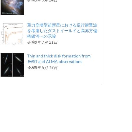
令和8年 9月 24日
重力崩壊型超新星における逆行衝撃波
を考慮したダストイールドと高赤方偏
移銀河への示唆
令和8年 7月 21日
Thin and thick disk formation from
JWST and ALMA observations
令和8年 5月 19日