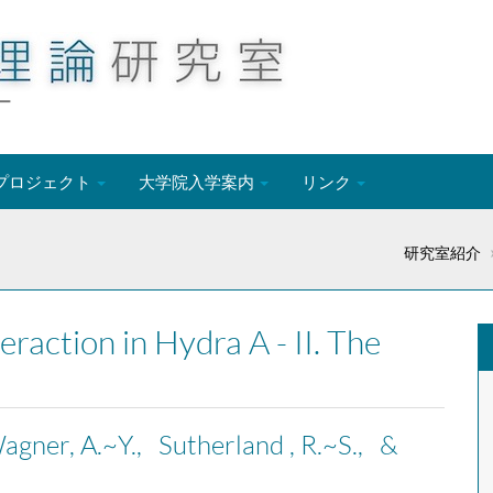
ー
プロジェクト
大学院入学案内
リンク
研究室紹介
raction in Hydra A - II. The
agner, A.~Y., Sutherland , R.~S., &