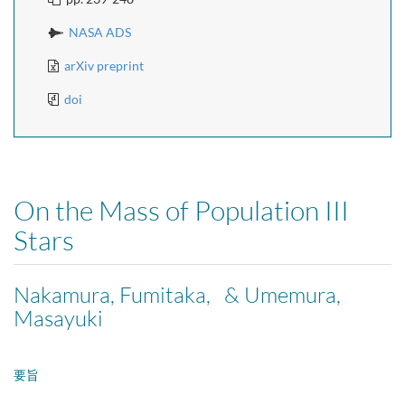
NASA ADS
arXiv preprint
doi
On the Mass of Population III
Stars
Nakamura, Fumitaka, & Umemura,
Masayuki
要旨