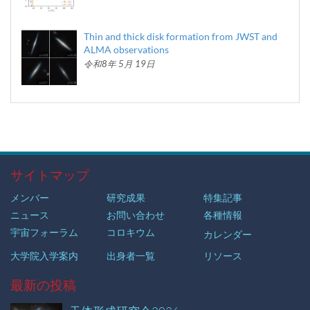
Thin and thick disk formation from JWST and
ALMA observations
令和8年 5月 19日
サイトマップ
メンバー
研究成果
特集記事
ニュース
お問い合わせ
各種情報
宇宙フォーラム
コロキウム
カレンダー
大学院入学案内
出身者一覧
リソース
最新の投稿