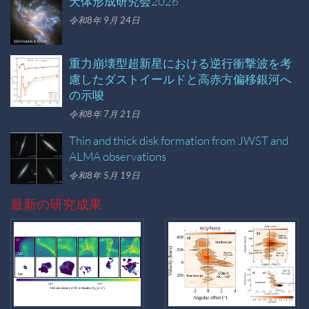
天体形成研究会2026
令和8年 9月 24日
重力崩壊型超新星における逆行衝撃波を考
慮したダストイールドと高赤方偏移銀河へ
の示唆
令和8年 7月 21日
Thin and thick disk formation from JWST and
ALMA observations
令和8年 5月 19日
最新の研究成果