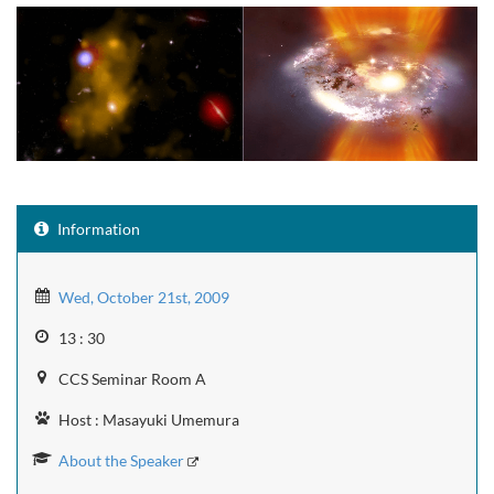
Information
Wed, October 21st, 2009
13 : 30
CCS Seminar Room A
Host : Masayuki Umemura
About the Speaker