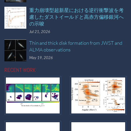
重力崩壊型超新星における逆行衝撃波を考
慮したダストイールドと高赤方偏移銀河へ
の示唆
Jul 21, 2026
Thin and thick disk formation from JWST and
ALMA observations
May 19, 2026
RECENT WORK