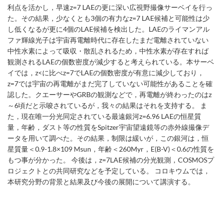
利点を活かし，早速z=7 LAEの更に深い広視野撮像サーベイを行っ
た。その結果，少なくとも3個の有力なz=7 LAE候補と可能性は少
し低くなるが更に4個のLAE候補を検出した。LAEのライマンアル
ファ輝線光子は宇宙再電離時代に存在したまだ電離されていない
中性水素によって吸収・散乱されるため，中性水素が存在すれば
観測されるLAEの個数密度が減少すると考えられている。本サーベ
イでは，z<に比べz=7でLAEの個数密度が有意に減少しており，
z=7では宇宙の再電離がまだ完了していない可能性があることを確
認した。クエーサーやGRBの観測などで，再電離が終わったのはz
～6頃だと示唆されているが，我々の結果はそれを支持する。 ま
た，現在唯一分光同定されている最遠銀河z=6.96 LAEの恒星質
量，年齢，ダスト等の性質をSpitzer宇宙望遠鏡等の赤外線撮像デ
ータを用いて調べた。その結果，制限は緩いが，この銀河は，恒
星質量＜0.9-1.8×109 Msun，年齢＜260Myr，E(B-V)＜0.6の性質を
もつ事が分かった。 今後は，z=7LAE候補の分光観測，COSMOSプ
ロジェクトとの共同研究などを予定している。 コロキウムでは，
本研究分野の背景と結果及び今後の展開について講演する。