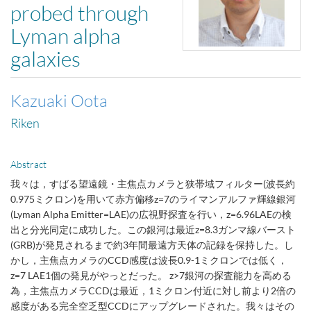
probed through
Lyman alpha
galaxies
Kazuaki Oota
Riken
Abstract
我々は，すばる望遠鏡・主焦点カメラと狭帯域フィルター(波長約
0.975ミクロン)を用いて赤方偏移z=7のライマンアルファ輝線銀河
(Lyman Alpha Emitter=LAE)の広視野探査を行い，z=6.96LAEの検
出と分光同定に成功した。この銀河は最近z=8.3ガンマ線バースト
(GRB)が発見されるまで約3年間最遠方天体の記録を保持した。し
かし，主焦点カメラのCCD感度は波長0.9-1ミクロンでは低く，
z=7 LAE1個の発見がやっとだった。 z>7銀河の探査能力を高める
為，主焦点カメラCCDは最近，1ミクロン付近に対し前より2倍の
感度がある完全空乏型CCDにアップグレードされた。我々はその