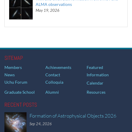
ALMA observations
May 19, 2026
SITEMAP
Members
Achievements
Featured
News
Contact
Information
Uchu Forum
Colloquia
Calendar
Graduate School
Alumni
Resources
RECENT POSTS
Formation of Astrophysical Objects 2026
Sep 24, 2026